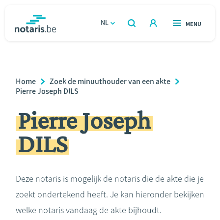
Overslaan
en
NL
OPEN
MENU
OPEN
ZOEKEN
naar
notaris.be
homepage
de
VIND EEN NOTARIS
Wonen
inhoud
Breadcrumb
Home
Zoek de minuuthouder van een akte
gaan
Relatie & samenleven
Pierre Joseph DILS
Pierre Joseph
Erven & schenken
DILS
Ondernemen
Over de notaris
Deze notaris is mogelijk de notaris die de akte die je
zoekt ondertekend heeft. Je kan hieronder bekijken
Rekenmodules
welke notaris vandaag de akte bijhoudt.