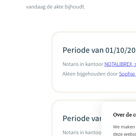
vandaag de akte bijhoudt.
Periode van 01/10/20
Notaris in kantoor
NOTALIBREX, s
Akten bijgehouden door
Sophie 
Over de c
Periode van 31/03/20
We maken g
Notaris in kantoor
GLINEUR, Pier
deze websi