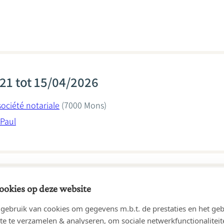
21 tot 15/04/2026
ociété notariale
(7000 Mons)
Paul
ookies op deze website
04 tot 30/09/2021
ebruik van cookies om gegevens m.b.t. de prestaties en het geb
re
(7331 Saint-Ghislain (Baudour))
te te verzamelen & analyseren, om sociale netwerkfunctionaliteit