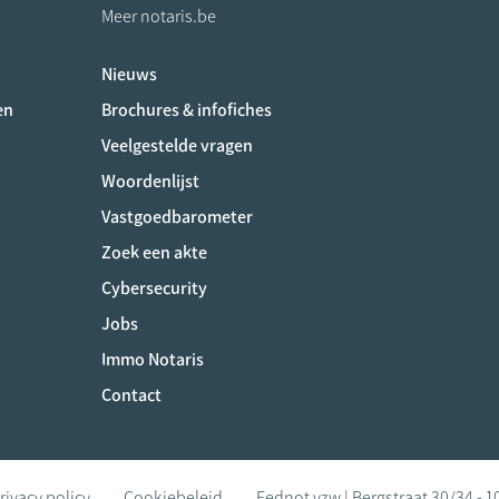
Meer notaris.be
Nieuws
ociaux
en
Brochures & infofiches
Veelgestelde vragen
Woordenlijst
Vastgoedbarometer
Zoek een akte
Cybersecurity
Jobs
Immo Notaris
Contact
rivacy policy
Cookiebeleid
Fednot vzw | Bergstraat 30/34 - 1