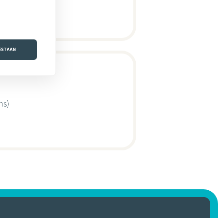
OESTAAN
ns)