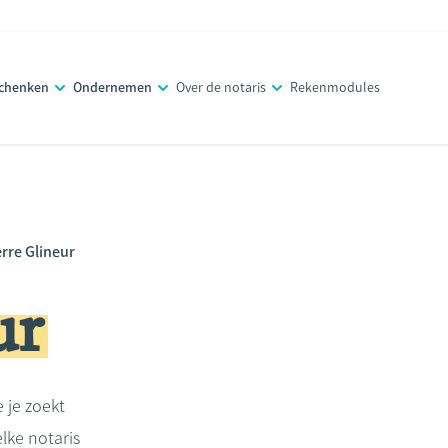
schenken
Ondernemen
Over de notaris
Rekenmodules
erre Glineur
ur
e je zoekt
lke notaris