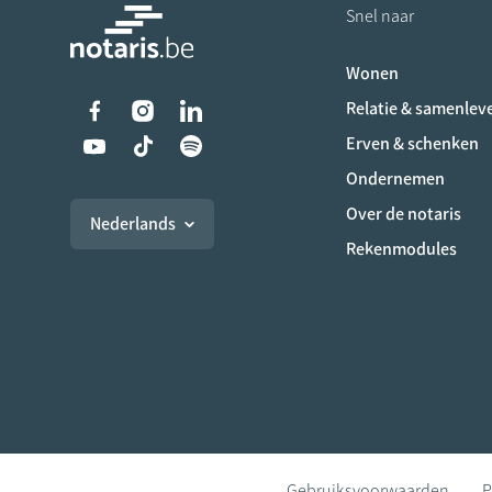
Snel naar
Wonen
Liens vers les réseaux s
Relatie & samenlev
Erven & schenken
Ondernemen
Over de notaris
Nederlands
Rekenmodules
Gebruiksvoorwaarden
P