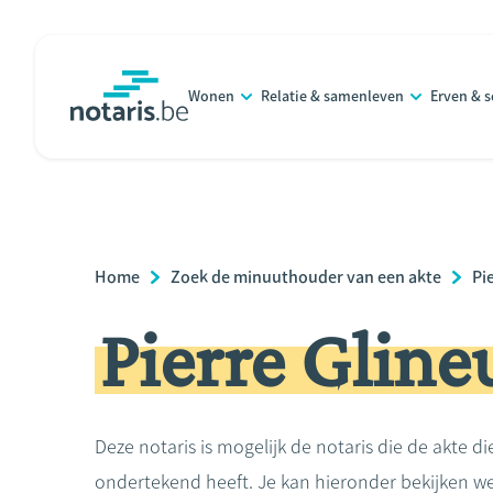
Overslaan
en
naar
Wonen
Relatie & samenleven
Erven & 
de
notaris.be
homepage
inhoud
gaan
Breadcrumb
Home
Zoek de minuuthouder van een akte
Pi
Pierre Gline
Deze notaris is mogelijk de notaris die de akte di
ondertekend heeft. Je kan hieronder bekijken we