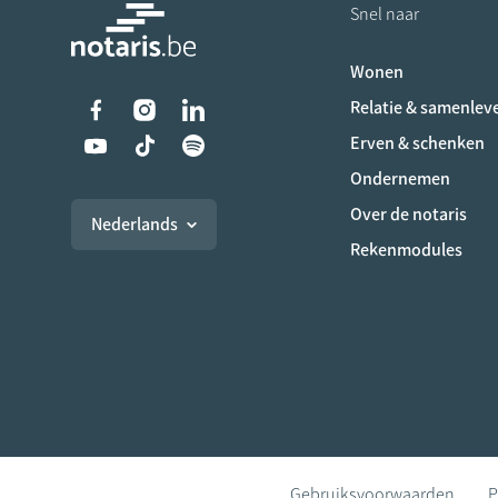
Snel naar
Wonen
Liens vers les réseaux s
Relatie & samenlev
Erven & schenken
Ondernemen
Over de notaris
Nederlands
Rekenmodules
Gebruiksvoorwaarden
P