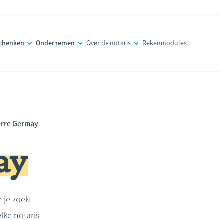
schenken
Ondernemen
Over de notaris
Rekenmodules
erre Germay
ay
e je zoekt
lke notaris