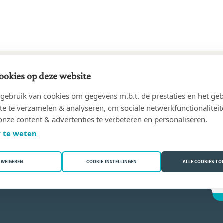
ookies op deze website
99 tot 04/10/2021
ebruik van cookies om gegevens m.b.t. de prestaties en het geb
, Notaire
(4000 Liège)
te te verzamelen & analyseren, om sociale netwerkfunctionaliteit
onze content & advertenties te verbeteren en personaliseren.
o Notarrigo
 te weten
WEIGEREN
COOKIE-INSTELLINGEN
ALLE COOKIES T