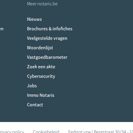
Meer notaris.be
Nieuws
ociaux
en
Brochures & infofiches
Veelgestelde vragen
Woordenlijst
Vastgoedbarometer
Zoek een akte
Cybersecurity
Jobs
Immo Notaris
Contact
rivacy policy
Cookiebeleid
Fednot vzw | Bergstraat 30/34 - 1