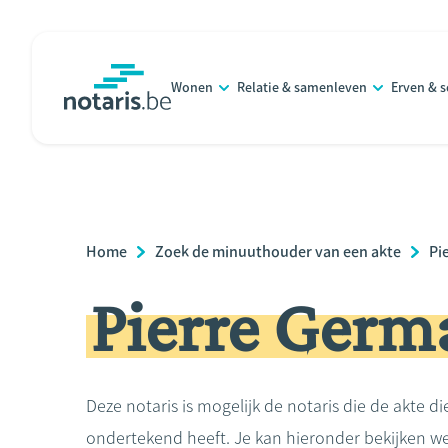
Overslaan
en
naar
Wonen
Relatie & samenleven
Erven & 
de
notaris.be
homepage
inhoud
gaan
Breadcrumb
Home
Zoek de minuuthouder van een akte
Pi
Pierre Germ
Deze notaris is mogelijk de notaris die de akte di
ondertekend heeft. Je kan hieronder bekijken we