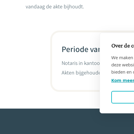
vandaag de akte bijhoudt.
Over de c
Periode van 03/05/19
We maken g
Notaris in kantoor
Pierre GERMAY
deze websi
bieden en 
Akten bijgehouden door
Giacom
Kom meer