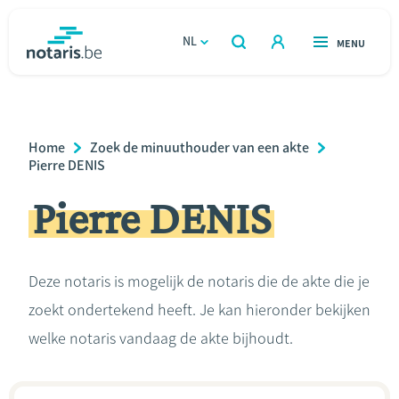
Overslaan
en
NL
OPEN
MENU
OPEN
ZOEKEN
naar
notaris.be
homepage
de
VIND EEN NOTARIS
Wonen
inhoud
Breadcrumb
Home
Zoek de minuuthouder van een akte
gaan
Relatie & samenleven
Pierre DENIS
Pierre DENIS
Erven & schenken
Ondernemen
Deze notaris is mogelijk de notaris die de akte die je
zoekt ondertekend heeft. Je kan hieronder bekijken
Over de notaris
welke notaris vandaag de akte bijhoudt.
Rekenmodules