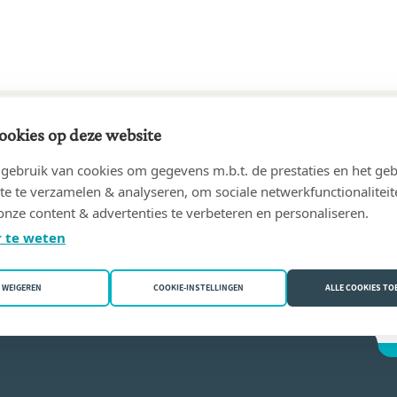
ookies op deze website
62 tot 22/04/1993
ebruik van cookies om gegevens m.b.t. de prestaties en het geb
erre
(5030 Gembloux)
te te verzamelen & analyseren, om sociale netwerkfunctionaliteit
onze content & advertenties te verbeteren en personaliseren.
(Pierre-Alexandre) Debouche
 te weten
WEIGEREN
COOKIE-INSTELLINGEN
ALLE COOKIES T