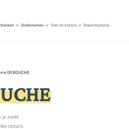
schenken
Ondernemen
Over de notaris
Rekenmodules
erre DEBOUCHE
OUCHE
e je zoekt
lke notaris