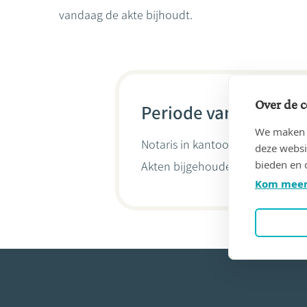
vandaag de akte bijhoudt.
Over de c
Periode van 14/09/19
We maken g
Notaris in kantoor
DEBOUCHE, Pi
deze websi
bieden en 
Akten bijgehouden door
Pierre 
Kom meer