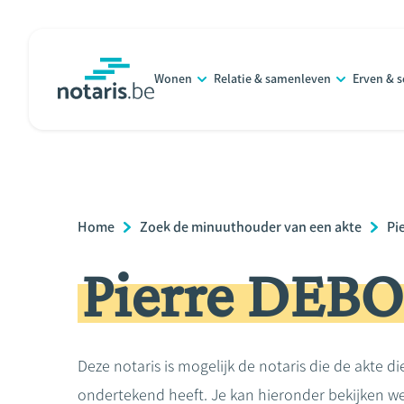
Overslaan
en
naar
Wonen
Relatie & samenleven
Erven & 
de
notaris.be
homepage
inhoud
gaan
Breadcrumb
Home
Zoek de minuuthouder van een akte
Pi
Pierre DEB
Deze notaris is mogelijk de notaris die de akte di
ondertekend heeft. Je kan hieronder bekijken we