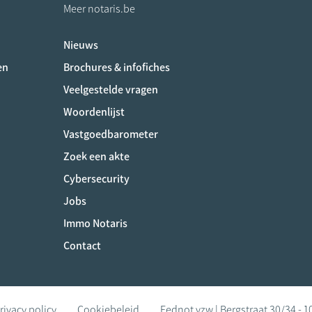
Meer notaris.be
Nieuws
ociaux
en
Brochures & infofiches
Veelgestelde vragen
Woordenlijst
Vastgoedbarometer
Zoek een akte
Cybersecurity
Jobs
Immo Notaris
Contact
rivacy policy
Cookiebeleid
Fednot vzw | Bergstraat 30/34 - 1