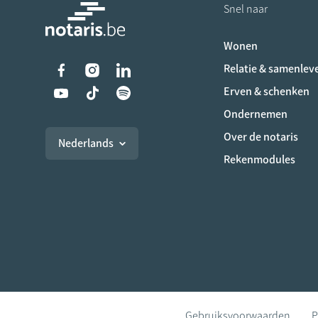
Snel naar
Wonen
Liens vers les réseaux s
Relatie & samenlev
Erven & schenken
Ondernemen
Over de notaris
Nederlands
Rekenmodules
Gebruiksvoorwaarden
P