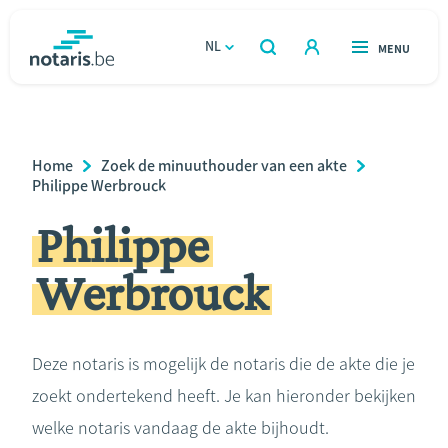
Overslaan
en
NL
OPEN
MENU
OPEN
ZOEKEN
naar
notaris.be
homepage
de
VIND EEN NOTARIS
Wonen
inhoud
Breadcrumb
Home
Zoek de minuuthouder van een akte
gaan
Relatie & samenleven
Philippe Werbrouck
Philippe
Erven & schenken
Werbrouck
Ondernemen
Over de notaris
Deze notaris is mogelijk de notaris die de akte die je
zoekt ondertekend heeft. Je kan hieronder bekijken
Rekenmodules
welke notaris vandaag de akte bijhoudt.