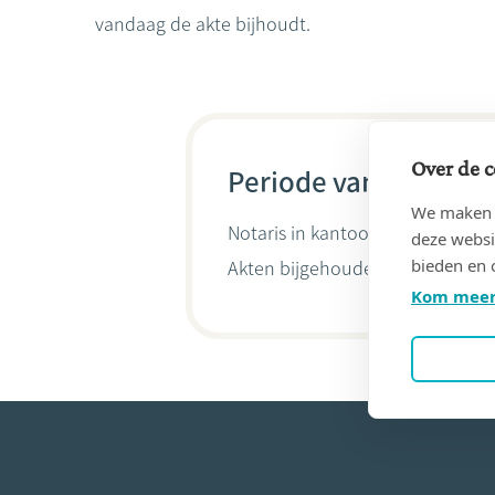
vandaag de akte bijhoudt.
Over de c
Periode van 16/04/20
We maken g
Notaris in kantoor
RENE & PHILI
deze websi
bieden en 
Akten bijgehouden door
Philip
Kom meer