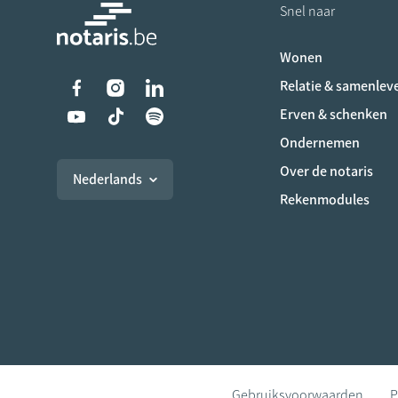
Snel naar
Wonen
Liens vers les réseaux s
Relatie & samenlev
Erven & schenken
Ondernemen
Over de notaris
Nederlands
Rekenmodules
Gebruiksvoorwaarden
P