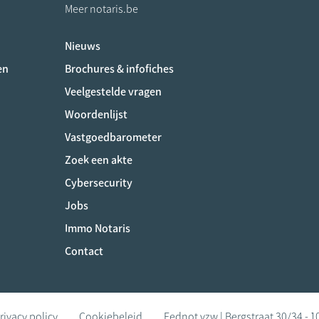
Meer notaris.be
Nieuws
ociaux
en
Brochures & infofiches
Veelgestelde vragen
Woordenlijst
Vastgoedbarometer
Zoek een akte
Cybersecurity
Jobs
Immo Notaris
Contact
rivacy policy
Cookiebeleid
Fednot vzw | Bergstraat 30/34 - 1