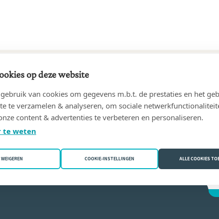
ookies op deze website
19 tot heden
ebruik van cookies om gegevens m.b.t. de prestaties en het geb
PPE VAN DEN KIEBOOM, GEASSOCIEERDE NOTARISSEN
(2018 
te te verzamelen & analyseren, om sociale netwerkfunctionaliteit
onze content & advertenties te verbeteren en personaliseren.
pe Van Den Kieboom
 te weten
WEIGEREN
COOKIE-INSTELLINGEN
ALLE COOKIES T