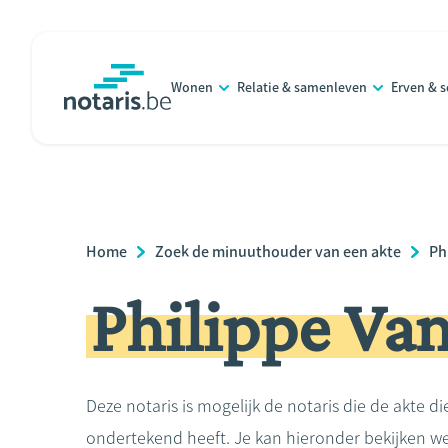
Overslaan
en
naar
Wonen
Relatie & samenleven
Erven & 
de
notaris.be
homepage
inhoud
gaan
Breadcrumb
Home
Zoek de minuuthouder van een akte
Ph
Philippe Va
Deze notaris is mogelijk de notaris die de akte di
ondertekend heeft. Je kan hieronder bekijken we