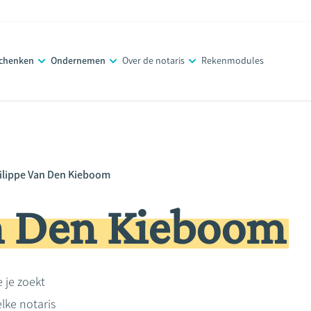
schenken
Ondernemen
Over de notaris
Rekenmodules
ilippe Van Den Kieboom
n Den Kieboom
e je zoekt
lke notaris