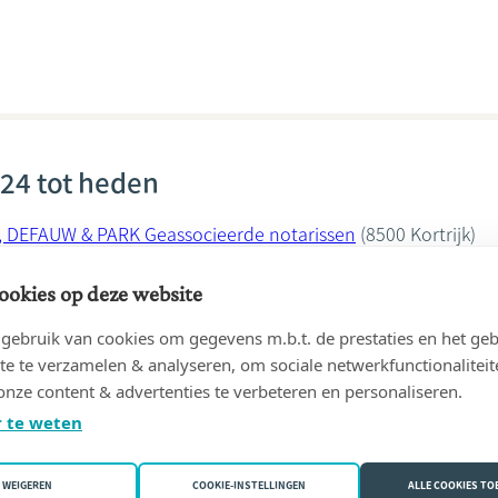
24 tot heden
, DEFAUW & PARK Geassocieerde notarissen
(8500 Kortrijk)
pe Defauw
ookies op deze website
ebruik van cookies om gegevens m.b.t. de prestaties en het geb
te te verzamelen & analyseren, om sociale netwerkfunctionaliteit
onze content & advertenties te verbeteren en personaliseren.
 te weten
98 tot 31/01/2024
K geassocieerde notarissen
(8500 Kortrijk)
WEIGEREN
COOKIE-INSTELLINGEN
ALLE COOKIES T