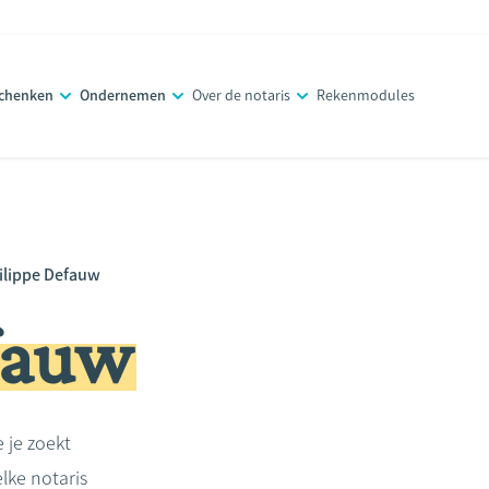
schenken
Ondernemen
Over de notaris
Rekenmodules
ilippe Defauw
fauw
e je zoekt
lke notaris