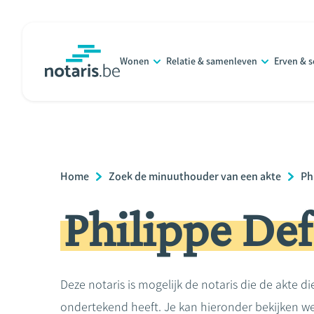
Overslaan
en
naar
Wonen
Relatie & samenleven
Erven & 
de
notaris.be
homepage
inhoud
gaan
Breadcrumb
Home
Zoek de minuuthouder van een akte
Ph
Philippe De
Deze notaris is mogelijk de notaris die de akte di
ondertekend heeft. Je kan hieronder bekijken we