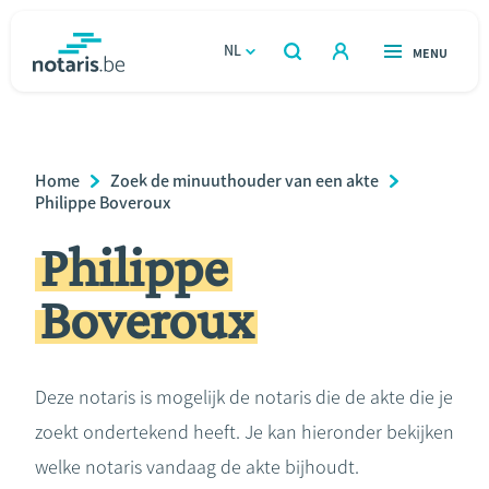
Overslaan
en
NL
OPEN
MENU
OPEN
ZOEKEN
naar
notaris.be
homepage
de
VIND EEN NOTARIS
Wonen
inhoud
Breadcrumb
Home
Zoek de minuuthouder van een akte
gaan
Relatie & samenleven
Philippe Boveroux
Philippe
Erven & schenken
Boveroux
Ondernemen
Over de notaris
Deze notaris is mogelijk de notaris die de akte die je
zoekt ondertekend heeft. Je kan hieronder bekijken
Rekenmodules
welke notaris vandaag de akte bijhoudt.