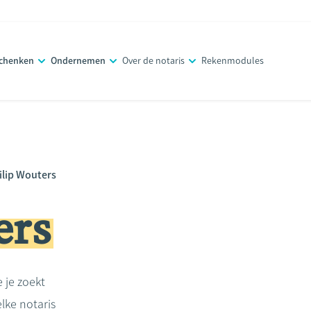
schenken
Ondernemen
Over de notaris
Rekenmodules
ilip Wouters
ers
e je zoekt
lke notaris