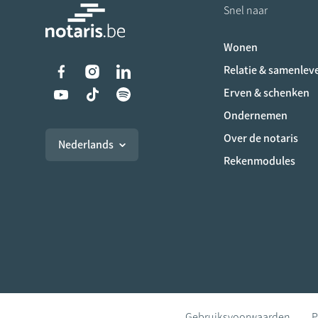
Snel naar
Wonen
Liens vers les réseaux s
Relatie & samenlev
Erven & schenken
Ondernemen
Over de notaris
Nederlands
Rekenmodules
Gebruiksvoorwaarden
P