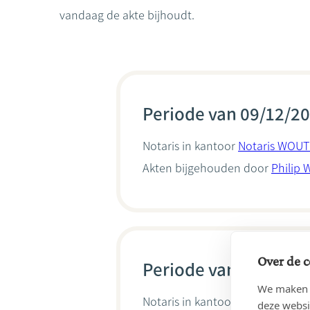
vandaag de akte bijhoudt.
Periode van 09/12/20
Notaris in kantoor
Notaris WOUT
Akten bijgehouden door
Philip 
Over de c
Periode van 10/02/20
We maken g
Notaris in kantoor
Notaris WOUT
deze websi