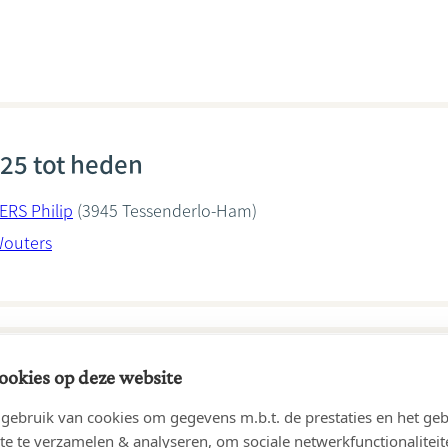
25 tot heden
ERS Philip
(3945 Tessenderlo-Ham)
Wouters
ookies op deze website
15 tot 08/12/2025
ebruik van cookies om gegevens m.b.t. de prestaties en het geb
ERS Philip
(3945 Ham)
te te verzamelen & analyseren, om sociale netwerkfunctionaliteit