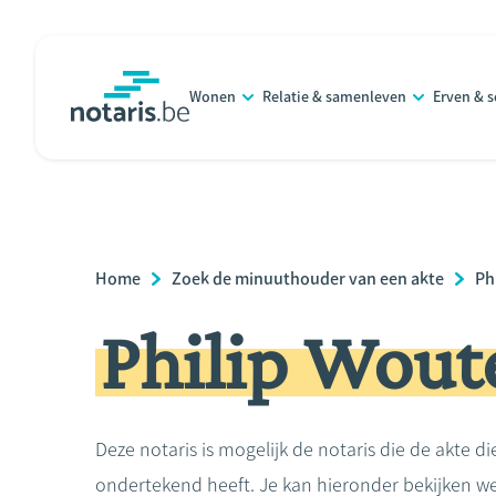
Overslaan
en
naar
Wonen
Relatie & samenleven
Erven & 
de
notaris.be
homepage
inhoud
gaan
Breadcrumb
Home
Zoek de minuuthouder van een akte
Ph
Philip Wout
Deze notaris is mogelijk de notaris die de akte di
ondertekend heeft. Je kan hieronder bekijken we