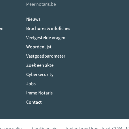
Meer notaris.be
Nieuws
ociaux
en
Brochures & infofiches
Veelgestelde vragen
Woordenlijst
Vastgoedbarometer
Zoek een akte
Cybersecurity
Jobs
Immo Notaris
Contact
rivacy policy
Cookiebeleid
Fednot vzw | Bergstraat 30/34 - 1