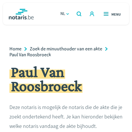
Overslaan
en
NL
OPEN
MENU
OPEN
ZOEKEN
naar
notaris.be
homepage
de
VIND EEN NOTARIS
Wonen
inhoud
Breadcrumb
Home
Zoek de minuuthouder van een akte
gaan
Relatie & samenleven
Paul Van Roosbroeck
Paul Van
Erven & schenken
Roosbroeck
Ondernemen
Over de notaris
Deze notaris is mogelijk de notaris die de akte die je
zoekt ondertekend heeft. Je kan hieronder bekijken
Rekenmodules
welke notaris vandaag de akte bijhoudt.