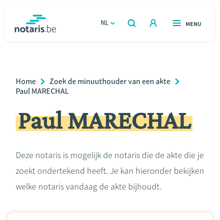
Overslaan
en
NL
OPEN
MENU
OPEN
ZOEKEN
naar
notaris.be
homepage
de
VIND EEN NOTARIS
Wonen
inhoud
Breadcrumb
Home
Zoek de minuuthouder van een akte
gaan
Relatie & samenleven
Paul MARECHAL
Paul MARECHAL
Erven & schenken
Ondernemen
Deze notaris is mogelijk de notaris die de akte die je
zoekt ondertekend heeft. Je kan hieronder bekijken
Over de notaris
welke notaris vandaag de akte bijhoudt.
Rekenmodules