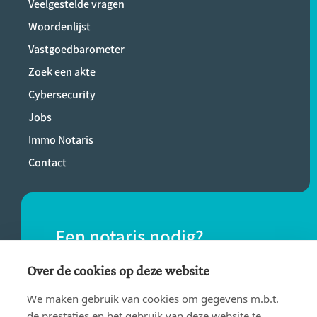
Veelgestelde vragen
Woordenlijst
Vastgoedbarometer
Zoek een akte
Cybersecurity
Jobs
Immo Notaris
Contact
Een notaris nodig?
Vind eenvoudig een notaris bij jou in de
Over de cookies op deze website
buurt.
We maken gebruik van cookies om gegevens m.b.t.
de prestaties en het gebruik van deze website te