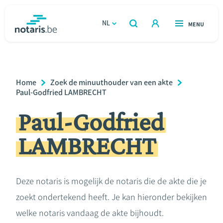
Overslaan
en
NL
OPEN
MENU
OPEN
ZOEKEN
naar
notaris.be
homepage
de
VIND EEN NOTARIS
Wonen
inhoud
Breadcrumb
Home
Zoek de minuuthouder van een akte
gaan
Relatie & samenleven
Paul-Godfried LAMBRECHT
Paul-Godfried
Erven & schenken
LAMBRECHT
Ondernemen
Over de notaris
Deze notaris is mogelijk de notaris die de akte die je
zoekt ondertekend heeft. Je kan hieronder bekijken
Rekenmodules
welke notaris vandaag de akte bijhoudt.