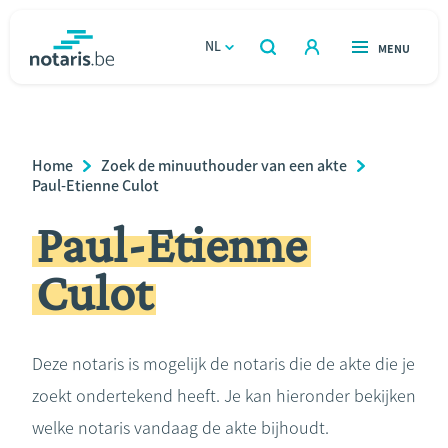
Overslaan
en
NL
OPEN
MENU
OPEN
ZOEKEN
naar
notaris.be
homepage
de
VIND EEN NOTARIS
Wonen
inhoud
Breadcrumb
Home
Zoek de minuuthouder van een akte
gaan
Relatie & samenleven
Paul-Etienne Culot
Paul-Etienne
Erven & schenken
Culot
Ondernemen
Over de notaris
Deze notaris is mogelijk de notaris die de akte die je
zoekt ondertekend heeft. Je kan hieronder bekijken
Rekenmodules
welke notaris vandaag de akte bijhoudt.