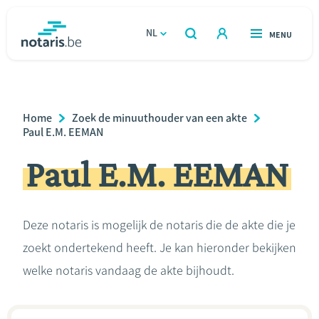
Overslaan
en
NL
OPEN
MENU
OPEN
ZOEKEN
naar
notaris.be
homepage
de
VIND EEN NOTARIS
Wonen
inhoud
Breadcrumb
Home
Zoek de minuuthouder van een akte
gaan
Relatie & samenleven
Paul E.M. EEMAN
Paul E.M. EEMAN
Erven & schenken
Ondernemen
Deze notaris is mogelijk de notaris die de akte die je
zoekt ondertekend heeft. Je kan hieronder bekijken
Over de notaris
welke notaris vandaag de akte bijhoudt.
Rekenmodules