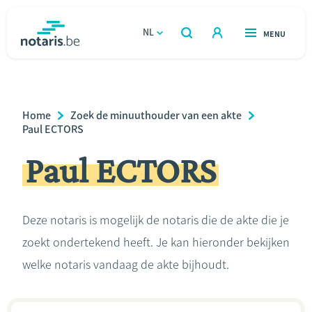
Overslaan
en
NL
OPEN
MENU
OPEN
ZOEKEN
naar
notaris.be
homepage
de
VIND EEN NOTARIS
Wonen
inhoud
Breadcrumb
Home
Zoek de minuuthouder van een akte
gaan
Relatie & samenleven
Paul ECTORS
Paul ECTORS
Erven & schenken
Ondernemen
Deze notaris is mogelijk de notaris die de akte die je
zoekt ondertekend heeft. Je kan hieronder bekijken
Over de notaris
welke notaris vandaag de akte bijhoudt.
Rekenmodules