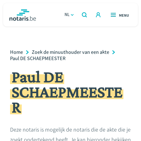
Overslaan
en
NL
OPEN
MENU
OPEN
ZOEKEN
naar
notaris.be
homepage
de
VIND EEN NOTARIS
Wonen
inhoud
Breadcrumb
Home
Zoek de minuuthouder van een akte
gaan
Relatie & samenleven
Paul DE SCHAEPMEESTER
Paul DE
Erven & schenken
SCHAEPMEESTE
Ondernemen
R
Over de notaris
Rekenmodules
Deze notaris is mogelijk de notaris die de akte die je
zoekt ondertekend heeft. Je kan hieronder bekijken