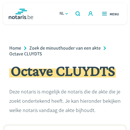
Overslaan
en
NL
OPEN
MENU
OPEN
ZOEKEN
naar
notaris.be
homepage
de
VIND EEN NOTARIS
Wonen
inhoud
Breadcrumb
Home
Zoek de minuuthouder van een akte
gaan
Relatie & samenleven
Octave CLUYDTS
Octave CLUYDTS
Erven & schenken
Ondernemen
Deze notaris is mogelijk de notaris die de akte die je
zoekt ondertekend heeft. Je kan hieronder bekijken
Over de notaris
welke notaris vandaag de akte bijhoudt.
Rekenmodules