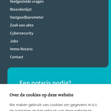
Veelgestelde vragen
Woordenlijst
Vastgoedbarometer
Zoek een akte
Cybersecurity
Jobs
Immo Notaris
Contact
Een notaris nodig?
Vind eenvoudig een notaris bij jou in de
Over de cookies op deze website
buurt.
We maken gebruik van cookies om gegevens m.b.t.
de prestaties en het gebruik van deze website te