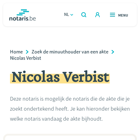
Overslaan
en
NL
OPEN
MENU
OPEN
ZOEKEN
naar
notaris.be
homepage
de
VIND EEN NOTARIS
Wonen
inhoud
Breadcrumb
Home
Zoek de minuuthouder van een akte
gaan
Relatie & samenleven
Nicolas Verbist
Nicolas Verbist
Erven & schenken
Ondernemen
Deze notaris is mogelijk de notaris die de akte die je
zoekt ondertekend heeft. Je kan hieronder bekijken
Over de notaris
welke notaris vandaag de akte bijhoudt.
Rekenmodules