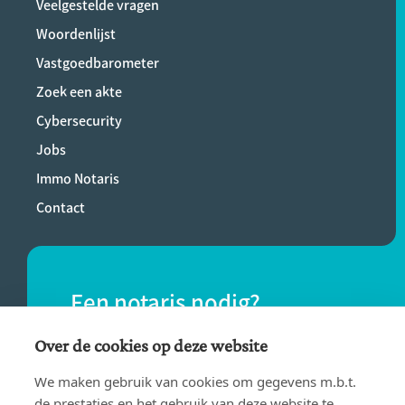
Veelgestelde vragen
Woordenlijst
Vastgoedbarometer
Zoek een akte
Cybersecurity
Jobs
Immo Notaris
Contact
Een notaris nodig?
Vind eenvoudig een notaris bij jou in de
Over de cookies op deze website
buurt.
We maken gebruik van cookies om gegevens m.b.t.
de prestaties en het gebruik van deze website te