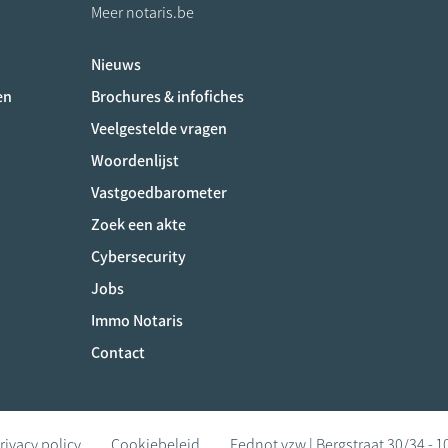
Meer notaris.be
Nieuws
ociaux
en
Brochures & infofiches
Veelgestelde vragen
Woordenlijst
Vastgoedbarometer
Zoek een akte
Cybersecurity
Jobs
Immo Notaris
Contact
rivacy policy
Cookiebeleid
Fednot vzw | Bergstraat 30/34 - 1