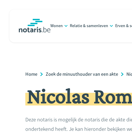
Overslaan
en
naar
Wonen
Relatie & samenleven
Erven & 
de
notaris.be
homepage
inhoud
gaan
Breadcrumb
Home
Zoek de minuuthouder van een akte
Ni
Nicolas Rom
Deze notaris is mogelijk de notaris die de akte di
ondertekend heeft. Je kan hieronder bekijken we