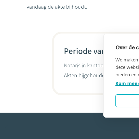
vandaag de akte bijhoudt.
Over de c
Periode van 07/10/20
We maken g
Notaris in kantoor
ROMAIN Nicol
deze websi
bieden en 
Akten bijgehouden door
Nicola
Kom meer