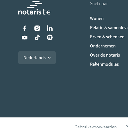
Snel naar
Wonen
Liens vers les réseaux s
Relatie & samenlev
Erven & schenken
Ondernemen
Over de notaris
Nederlands
Rekenmodules
Gebruiksvoorwaarden
P