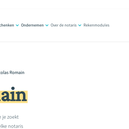
schenken
Ondernemen
Over de notaris
Rekenmodules
colas Romain
ain
e je zoekt
lke notaris