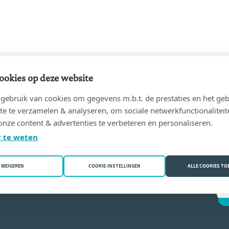
ookies op deze website
13 tot heden
ebruik van cookies om gegevens m.b.t. de prestaties en het geb
as
(6150 Anderlues)
te te verzamelen & analyseren, om sociale netwerkfunctionaliteit
onze content & advertenties te verbeteren en personaliseren.
s Romain
 te weten
WEIGEREN
COOKIE-INSTELLINGEN
ALLE COOKIES T