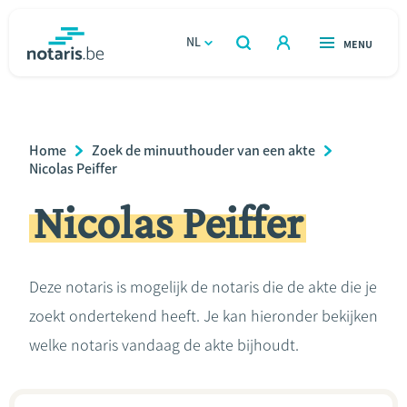
Overslaan
en
NL
OPEN
MENU
OPEN
ZOEKEN
naar
notaris.be
homepage
de
VIND EEN NOTARIS
Wonen
inhoud
Breadcrumb
Home
Zoek de minuuthouder van een akte
gaan
Relatie & samenleven
Nicolas Peiffer
Nicolas Peiffer
Erven & schenken
Ondernemen
Deze notaris is mogelijk de notaris die de akte die je
zoekt ondertekend heeft. Je kan hieronder bekijken
Over de notaris
welke notaris vandaag de akte bijhoudt.
Rekenmodules