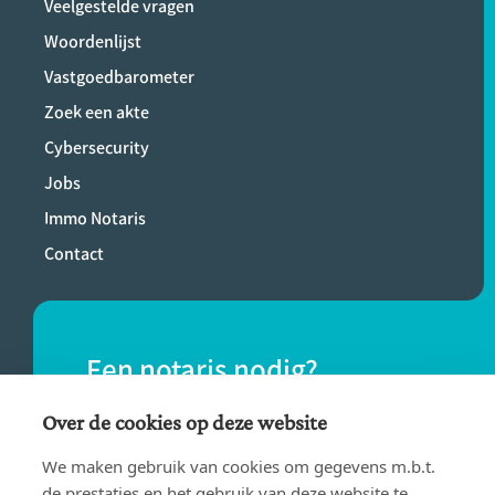
Veelgestelde vragen
Woordenlijst
Vastgoedbarometer
Zoek een akte
Cybersecurity
Jobs
Immo Notaris
Contact
Een notaris nodig?
Vind eenvoudig een notaris bij jou in de
Over de cookies op deze website
buurt.
We maken gebruik van cookies om gegevens m.b.t.
de prestaties en het gebruik van deze website te