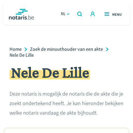
Overslaan
en
NL
OPEN
MENU
OPEN
ZOEKEN
naar
notaris.be
homepage
de
VIND EEN NOTARIS
Wonen
inhoud
Breadcrumb
Home
Zoek de minuuthouder van een akte
gaan
Relatie & samenleven
Nele De Lille
Nele De Lille
Erven & schenken
Ondernemen
Deze notaris is mogelijk de notaris die de akte die je
zoekt ondertekend heeft. Je kan hieronder bekijken
Over de notaris
welke notaris vandaag de akte bijhoudt.
Rekenmodules