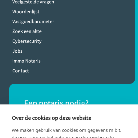
Veelgestelde vragen
Woordenlijst
Vastgoedbarometer
Zoek een akte
Cybersecurity
Jobs
Immo Notaris
Contact
Een notaris nodig?
Vind eenvoudig een notaris bij jou in de
Over de cookies op deze website
buurt.
We maken gebruik van cookies om gegevens m.b.t.
de prestaties en het gebruik van deze website te