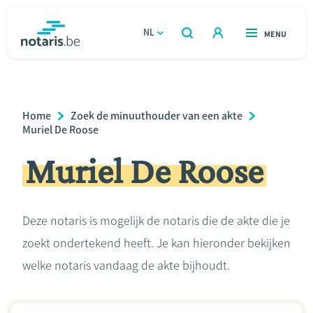
Overslaan
en
NL
OPEN
MENU
OPEN
ZOEKEN
naar
notaris.be
homepage
de
VIND EEN NOTARIS
Wonen
inhoud
Breadcrumb
Home
Zoek de minuuthouder van een akte
gaan
Relatie & samenleven
Muriel De Roose
Muriel De Roose
Erven & schenken
Ondernemen
Deze notaris is mogelijk de notaris die de akte die je
zoekt ondertekend heeft. Je kan hieronder bekijken
Over de notaris
welke notaris vandaag de akte bijhoudt.
Rekenmodules