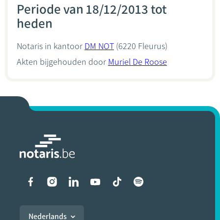
Periode van 18/12/2013 tot
heden
Notaris in kantoor
DM NOT
(6220 Fleurus)
Akten bijgehouden door
Muriel De Roose
Liens vers les réseaux soci
Nederlands