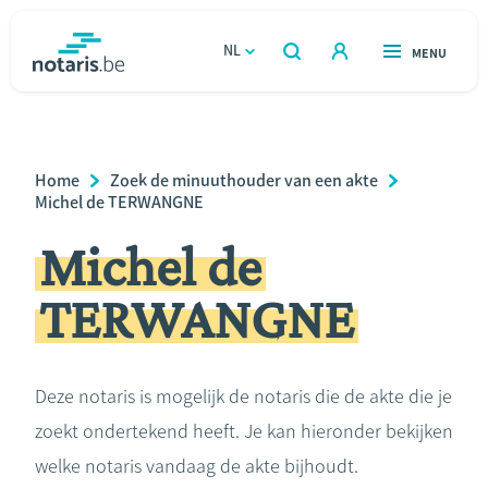
Overslaan
en
NL
OPEN
MENU
OPEN
ZOEKEN
naar
notaris.be
homepage
de
VIND EEN NOTARIS
Wonen
inhoud
Breadcrumb
Home
Zoek de minuuthouder van een akte
gaan
Relatie & samenleven
Michel de TERWANGNE
Michel de
Erven & schenken
TERWANGNE
Ondernemen
Over de notaris
Deze notaris is mogelijk de notaris die de akte die je
zoekt ondertekend heeft. Je kan hieronder bekijken
Rekenmodules
welke notaris vandaag de akte bijhoudt.