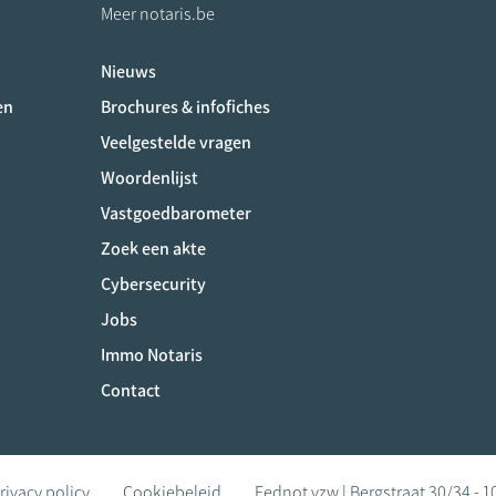
Meer notaris.be
Nieuws
ociaux
en
Brochures & infofiches
Veelgestelde vragen
Woordenlijst
Vastgoedbarometer
Zoek een akte
Cybersecurity
Jobs
Immo Notaris
Contact
rivacy policy
Cookiebeleid
Fednot vzw | Bergstraat 30/34 - 1