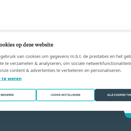
ookies op deze website
91 tot 26/06/2011
ebruik van cookies om gegevens m.b.t. de prestaties en het geb
9220 Hamme)
te te verzamelen & analyseren, om sociale netwerkfunctionaliteit
onze content & advertenties te verbeteren en personaliseren.
Ide
 te weten
WEIGEREN
COOKIE-INSTELLINGEN
ALLE COOKIES T