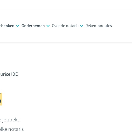
schenken
Ondernemen
Over de notaris
Rekenmodules
urice IDE
E
e je zoekt
lke notaris