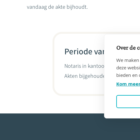
vandaag de akte bijhoudt.
Over de c
Periode van 25/04/19
We maken g
Notaris in kantoor
IDE, Maurice
(
deze websi
bieden en 
Akten bijgehouden door
Michel 
Kom meer