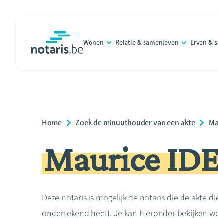
Overslaan
en
naar
Wonen
Relatie & samenleven
Erven & 
de
notaris.be
homepage
inhoud
gaan
Breadcrumb
Home
Zoek de minuuthouder van een akte
Ma
Maurice ID
Deze notaris is mogelijk de notaris die de akte di
ondertekend heeft. Je kan hieronder bekijken we