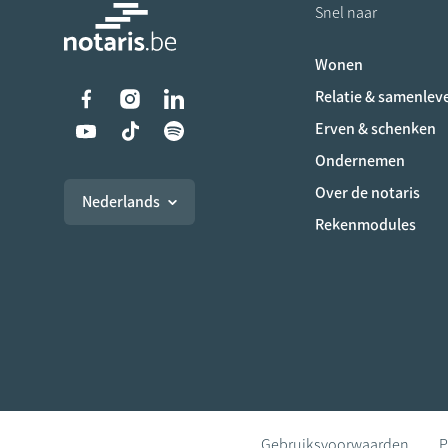
Snel naar
Wonen
Liens vers les réseaux s
Relatie & samenlev
Erven & schenken
Ondernemen
Over de notaris
Nederlands
Rekenmodules
Gebruiksvoorwaarden
P