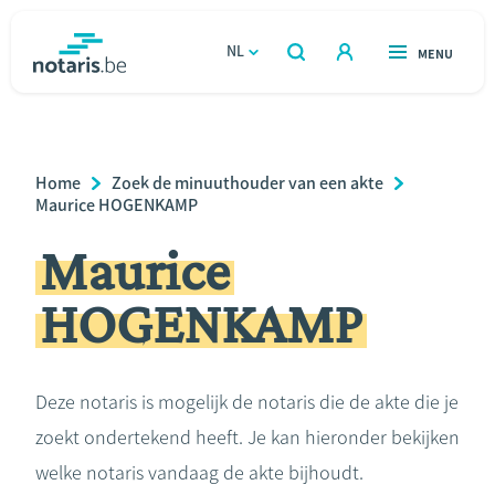
Overslaan
en
NL
OPEN
MENU
OPEN
ZOEKEN
naar
notaris.be
homepage
de
VIND EEN NOTARIS
Wonen
inhoud
Breadcrumb
Home
Zoek de minuuthouder van een akte
gaan
Relatie & samenleven
Maurice HOGENKAMP
Maurice
Erven & schenken
HOGENKAMP
Ondernemen
Over de notaris
Deze notaris is mogelijk de notaris die de akte die je
zoekt ondertekend heeft. Je kan hieronder bekijken
Rekenmodules
welke notaris vandaag de akte bijhoudt.