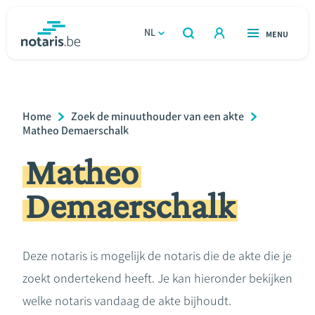
Overslaan
en
NL
OPEN
MENU
OPEN
ZOEKEN
naar
notaris.be
homepage
de
VIND EEN NOTARIS
Wonen
inhoud
Breadcrumb
Home
Zoek de minuuthouder van een akte
gaan
Relatie & samenleven
Matheo Demaerschalk
Matheo
Erven & schenken
Demaerschalk
Ondernemen
Over de notaris
Deze notaris is mogelijk de notaris die de akte die je
zoekt ondertekend heeft. Je kan hieronder bekijken
Rekenmodules
welke notaris vandaag de akte bijhoudt.