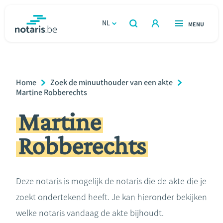
Overslaan
en
NL
OPEN
MENU
OPEN
ZOEKEN
naar
notaris.be
homepage
de
VIND EEN NOTARIS
Wonen
inhoud
Breadcrumb
Home
Zoek de minuuthouder van een akte
gaan
Relatie & samenleven
Martine Robberechts
Martine
Erven & schenken
Robberechts
Ondernemen
Over de notaris
Deze notaris is mogelijk de notaris die de akte die je
zoekt ondertekend heeft. Je kan hieronder bekijken
Rekenmodules
welke notaris vandaag de akte bijhoudt.