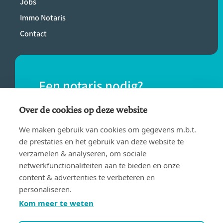
Jobs
Immo Notaris
Contact
Een notaris nodig?
Vind eenvoudig een notaris bij jou in de
Over de cookies op deze website
buurt.
We maken gebruik van cookies om gegevens m.b.t.
de prestaties en het gebruik van deze website te
verzamelen & analyseren, om sociale
VIND EEN NOTARIS
netwerkfunctionaliteiten aan te bieden en onze
content & advertenties te verbeteren en
personaliseren.
Kom meer te weten