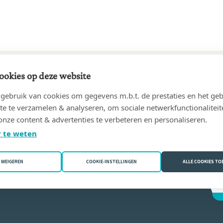
ookies op deze website
24 tot heden
ebruik van cookies om gegevens m.b.t. de prestaties en het geb
ER notarisvennootschap
(1040 Etterbeek)
te te verzamelen & analyseren, om sociale netwerkfunctionaliteit
onze content & advertenties te verbeteren en personaliseren.
ouclier
 te weten
WEIGEREN
COOKIE-INSTELLINGEN
ALLE COOKIES T