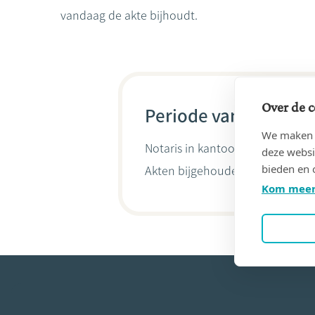
vandaag de akte bijhoudt.
Over de c
Periode van 13/08/20
We maken g
Notaris in kantoor
MAITE BOUCLI
deze websi
bieden en 
Akten bijgehouden door
Maïté B
Kom meer