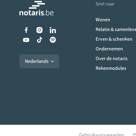
Snel naar
Wonen
Liens vers les réseaux s
Relatie & samenlev
Erven & schenken
Ondernemen
Over de notaris
Nederlands
Rekenmodules
Gebruiksvoorwaarden
P