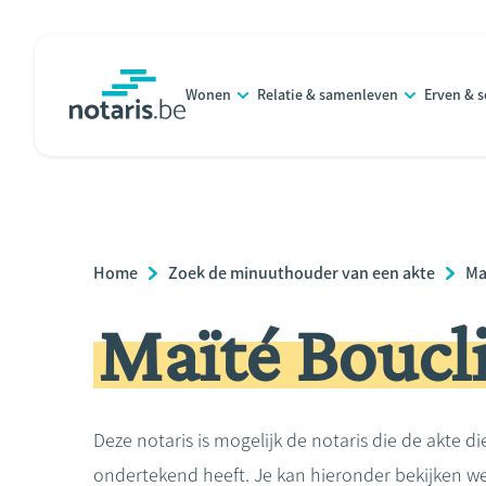
Overslaan
en
naar
Wonen
Relatie & samenleven
Erven & 
de
notaris.be
homepage
inhoud
gaan
Breadcrumb
Home
Zoek de minuuthouder van een akte
Ma
Maïté Boucl
Deze notaris is mogelijk de notaris die de akte di
ondertekend heeft. Je kan hieronder bekijken we