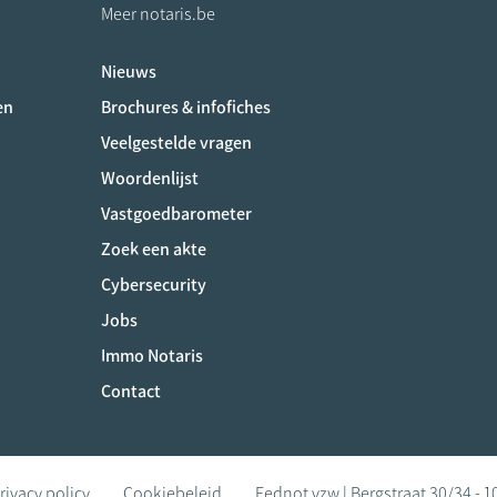
Meer notaris.be
Nieuws
ociaux
en
Brochures & infofiches
Veelgestelde vragen
Woordenlijst
Vastgoedbarometer
Zoek een akte
Cybersecurity
Jobs
Immo Notaris
Contact
rivacy policy
Cookiebeleid
Fednot vzw | Bergstraat 30/34 - 1