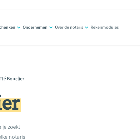
schenken
Ondernemen
Over de notaris
Rekenmodules
ïté Bouclier
ier
e je zoekt
lke notaris