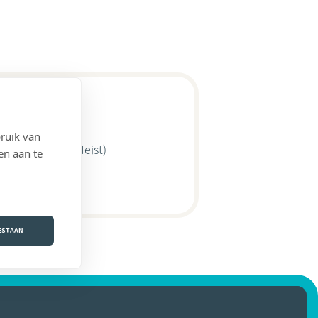
ruik van
(8300 Knokke-Heist)
en aan te
OESTAAN