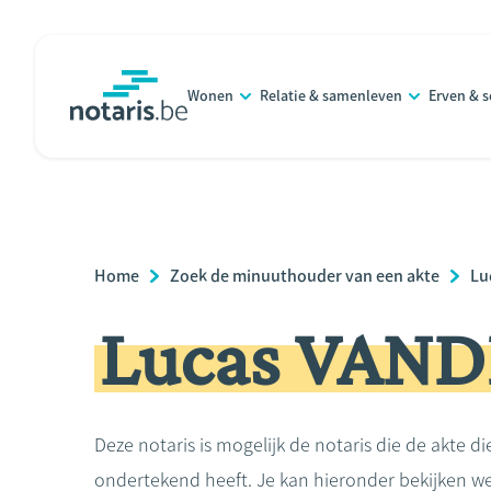
Overslaan
en
naar
Wonen
Relatie & samenleven
Erven & 
de
notaris.be
homepage
inhoud
gaan
Breadcrumb
Home
Zoek de minuuthouder van een akte
Lu
Lucas VAN
Deze notaris is mogelijk de notaris die de akte di
ondertekend heeft. Je kan hieronder bekijken we