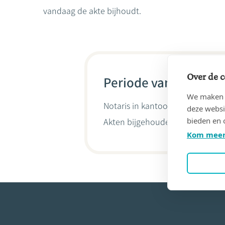
vandaag de akte bijhoudt.
Over de c
Periode van 16/02/19
We maken g
Notaris in kantoor
LUCAS VANDEN
deze websi
bieden en 
Akten bijgehouden door
Thomas
Kom meer