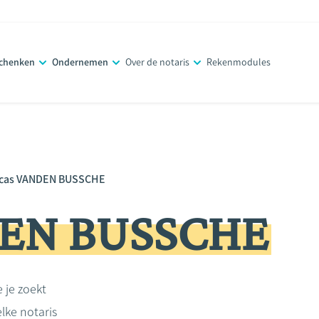
schenken
Ondernemen
Over de notaris
Rekenmodules
cas VANDEN BUSSCHE
DEN BUSSCHE
e je zoekt
lke notaris