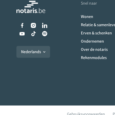
Snel naar
Wonen
Liens vers les réseaux s
Relatie & samenlev
Erven & schenken
Ondernemen
Over de notaris
Nederlands
Rekenmodules
Gebruiksvoorwaarden
P