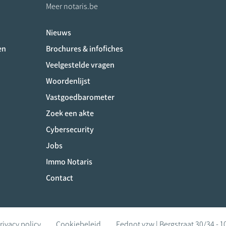
Meer notaris.be
Nieuws
ociaux
en
Brochures & infofiches
Veelgestelde vragen
Woordenlijst
Vastgoedbarometer
Zoek een akte
Cybersecurity
Jobs
Immo Notaris
Contact
rivacy policy
Cookiebeleid
Fednot vzw | Bergstraat 30/34 - 1