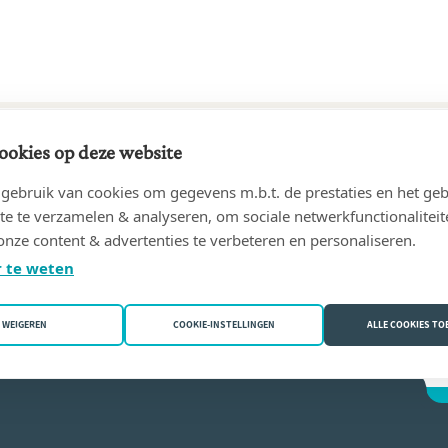
ookies op deze website
81 tot 17/04/2014
ebruik van cookies om gegevens m.b.t. de prestaties en het geb
 BUSSCHE & THOMAS DUSSELIER, geassocieerde notarissen
te te verzamelen & analyseren, om sociale netwerkfunctionaliteit
onze content & advertenties te verbeteren en personaliseren.
 Dusselier
 te weten
WEIGEREN
COOKIE-INSTELLINGEN
ALLE COOKIES T