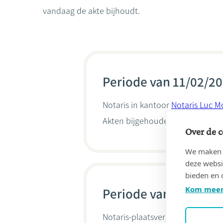
vandaag de akte bijhoudt.
Periode van 11/02/20
Notaris in kantoor
Notaris Luc M
Akten bijgehouden door
Luc Mo
Over de c
We maken g
deze websi
bieden en 
Kom meer
Periode van 30/01/20
Notaris-plaatsvervanger van Pi