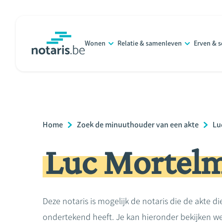
Overslaan
en
naar
Wonen
Relatie & samenleven
Erven & 
de
notaris.be
homepage
inhoud
gaan
Breadcrumb
Home
Zoek de minuuthouder van een akte
Lu
Luc Mortel
Deze notaris is mogelijk de notaris die de akte di
ondertekend heeft. Je kan hieronder bekijken we