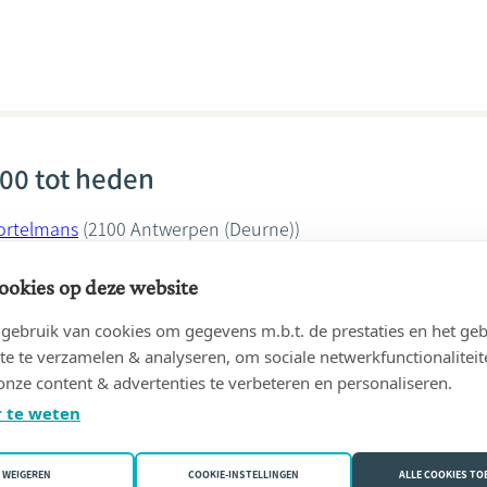
00 tot heden
ortelmans
(2100 Antwerpen (Deurne))
rtelmans
ookies op deze website
ebruik van cookies om gegevens m.b.t. de prestaties en het geb
te te verzamelen & analyseren, om sociale netwerkfunctionaliteit
onze content & advertenties te verbeteren en personaliseren.
 te weten
01 tot 20/01/2003
erre HUYBRECHS in kantoor
HUYBRECHS, Pierre
(2830 Willebro
WEIGEREN
COOKIE-INSTELLINGEN
ALLE COOKIES T