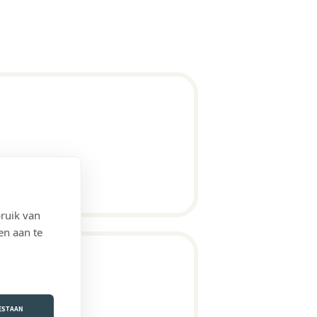
ruik van
en aan te
ek)
OESTAAN