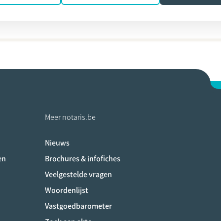
a Scheltens
Meer notaris.be
Nieuws
ociaux
en
Brochures & infofiches
Veelgestelde vragen
Woordenlijst
Vastgoedbarometer