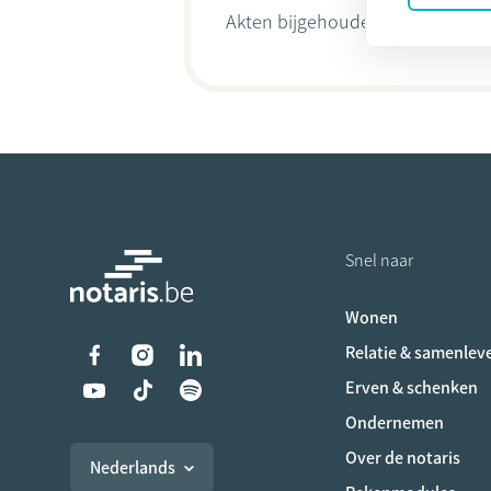
Akten bijgehouden door
Leocadi
Snel naar
Wonen
Liens vers les réseaux s
Relatie & samenlev
Erven & schenken
Ondernemen
Over de notaris
Nederlands