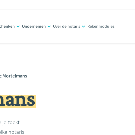
schenken
Ondernemen
Over de notaris
Rekenmodules
c Mortelmans
mans
e je zoekt
lke notaris