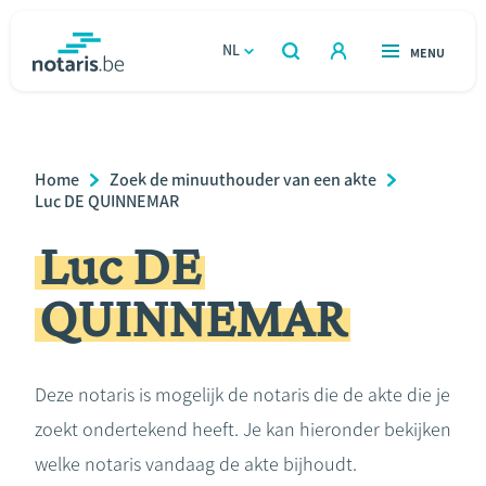
Overslaan
en
NL
OPEN
MENU
OPEN
ZOEKEN
naar
notaris.be
homepage
de
VIND EEN NOTARIS
Wonen
inhoud
Breadcrumb
Home
Zoek de minuuthouder van een akte
gaan
Relatie & samenleven
Luc DE QUINNEMAR
Luc DE
Erven & schenken
QUINNEMAR
Ondernemen
Over de notaris
Deze notaris is mogelijk de notaris die de akte die je
zoekt ondertekend heeft. Je kan hieronder bekijken
Rekenmodules
welke notaris vandaag de akte bijhoudt.