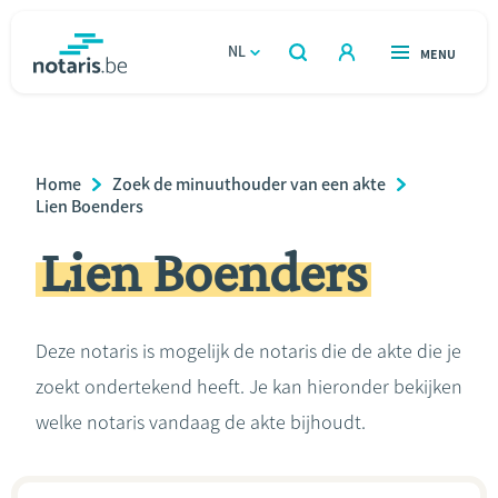
Overslaan
en
NL
OPEN
MENU
OPEN
ZOEKEN
naar
notaris.be
homepage
de
VIND EEN NOTARIS
Wonen
inhoud
Breadcrumb
Home
Zoek de minuuthouder van een akte
gaan
Relatie & samenleven
Lien Boenders
Lien Boenders
Erven & schenken
Ondernemen
Deze notaris is mogelijk de notaris die de akte die je
zoekt ondertekend heeft. Je kan hieronder bekijken
Over de notaris
welke notaris vandaag de akte bijhoudt.
Rekenmodules