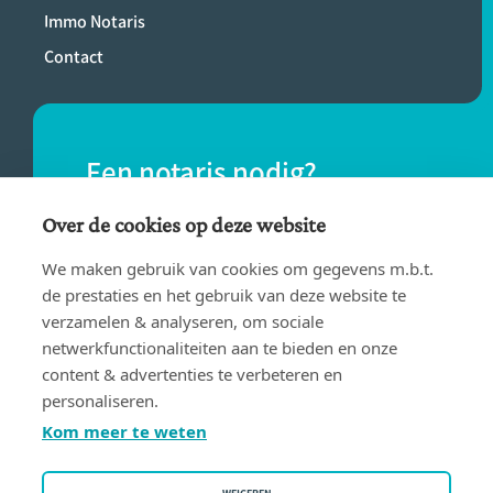
Immo Notaris
Contact
Een notaris nodig?
Vind eenvoudig een notaris bij jou in de
Over de cookies op deze website
buurt.
We maken gebruik van cookies om gegevens m.b.t.
de prestaties en het gebruik van deze website te
verzamelen & analyseren, om sociale
VIND EEN NOTARIS
netwerkfunctionaliteiten aan te bieden en onze
content & advertenties te verbeteren en
personaliseren.
Kom meer te weten