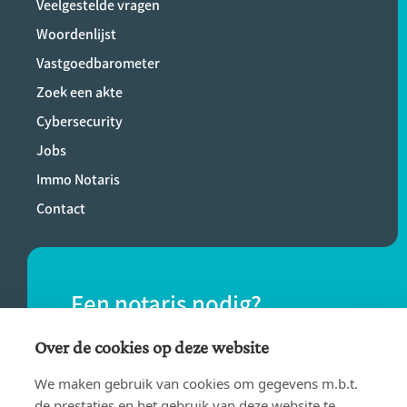
Veelgestelde vragen
Woordenlijst
Vastgoedbarometer
Zoek een akte
Cybersecurity
Jobs
Immo Notaris
Contact
Een notaris nodig?
Vind eenvoudig een notaris bij jou in de
Over de cookies op deze website
buurt.
We maken gebruik van cookies om gegevens m.b.t.
de prestaties en het gebruik van deze website te