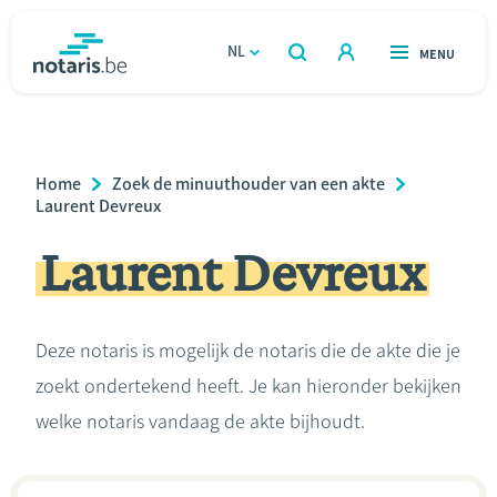
Overslaan
en
NL
OPEN
MENU
OPEN
ZOEKEN
naar
notaris.be
homepage
de
VIND EEN NOTARIS
Wonen
inhoud
Breadcrumb
Home
Zoek de minuuthouder van een akte
gaan
Relatie & samenleven
Laurent Devreux
Laurent Devreux
Erven & schenken
Ondernemen
Deze notaris is mogelijk de notaris die de akte die je
zoekt ondertekend heeft. Je kan hieronder bekijken
Over de notaris
welke notaris vandaag de akte bijhoudt.
Rekenmodules