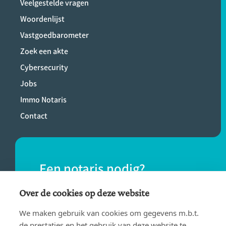
Veelgestelde vragen
Woordenlijst
Vastgoedbarometer
Zoek een akte
Cybersecurity
Jobs
Immo Notaris
Contact
Een notaris nodig?
Vind eenvoudig een notaris bij jou in de
Over de cookies op deze website
buurt.
We maken gebruik van cookies om gegevens m.b.t.
de prestaties en het gebruik van deze website te