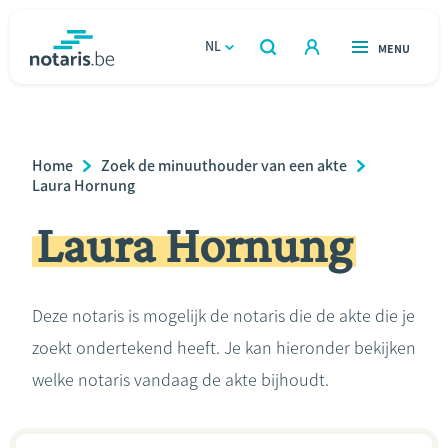
Overslaan
en
NL
OPEN
MENU
OPEN
ZOEKEN
naar
notaris.be
homepage
de
VIND EEN NOTARIS
Wonen
inhoud
Breadcrumb
Home
Zoek de minuuthouder van een akte
gaan
Relatie & samenleven
Laura Hornung
Laura Hornung
Erven & schenken
Ondernemen
Deze notaris is mogelijk de notaris die de akte die je
zoekt ondertekend heeft. Je kan hieronder bekijken
Over de notaris
welke notaris vandaag de akte bijhoudt.
Rekenmodules