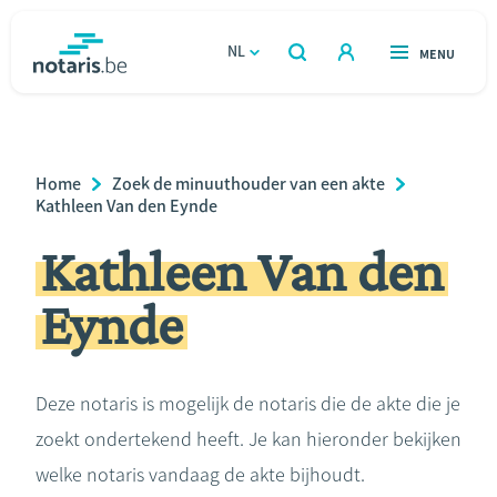
Overslaan
en
NL
OPEN
MENU
OPEN
ZOEKEN
naar
notaris.be
homepage
de
VIND EEN NOTARIS
Wonen
inhoud
Breadcrumb
Home
Zoek de minuuthouder van een akte
gaan
Relatie & samenleven
Kathleen Van den Eynde
Kathleen Van den
Erven & schenken
Eynde
Ondernemen
Over de notaris
Deze notaris is mogelijk de notaris die de akte die je
zoekt ondertekend heeft. Je kan hieronder bekijken
Rekenmodules
welke notaris vandaag de akte bijhoudt.