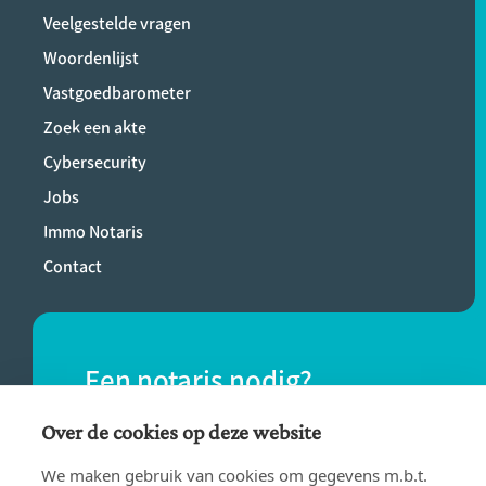
Veelgestelde vragen
Woordenlijst
Vastgoedbarometer
Zoek een akte
Cybersecurity
Jobs
Immo Notaris
Contact
Een notaris nodig?
Vind eenvoudig een notaris bij jou in de
Over de cookies op deze website
buurt.
We maken gebruik van cookies om gegevens m.b.t.