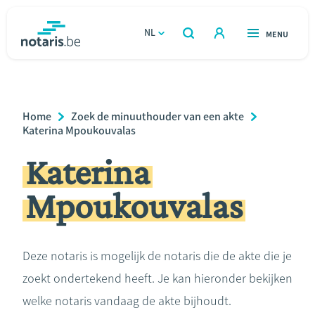
Overslaan
en
NL
OPEN
MENU
OPEN
ZOEKEN
naar
notaris.be
homepage
de
VIND EEN NOTARIS
Wonen
inhoud
Breadcrumb
Home
Zoek de minuuthouder van een akte
gaan
Relatie & samenleven
Katerina Mpoukouvalas
Katerina
Erven & schenken
Mpoukouvalas
Ondernemen
Over de notaris
Deze notaris is mogelijk de notaris die de akte die je
zoekt ondertekend heeft. Je kan hieronder bekijken
Rekenmodules
welke notaris vandaag de akte bijhoudt.