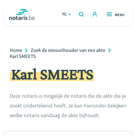
Overslaan
en
NL
OPEN
MENU
OPEN
ZOEKEN
naar
notaris.be
homepage
de
VIND EEN NOTARIS
Wonen
inhoud
Breadcrumb
Home
Zoek de minuuthouder van een akte
gaan
Relatie & samenleven
Karl SMEETS
Karl SMEETS
Erven & schenken
Ondernemen
Deze notaris is mogelijk de notaris die de akte die je
zoekt ondertekend heeft. Je kan hieronder bekijken
Over de notaris
welke notaris vandaag de akte bijhoudt.
Rekenmodules