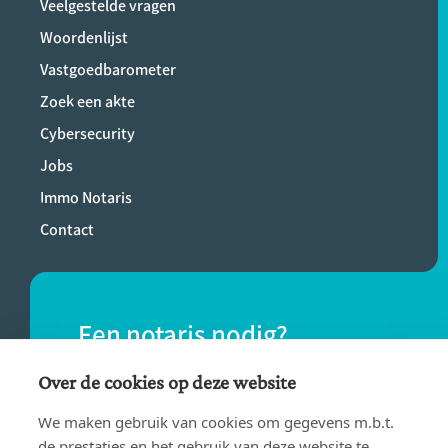
Veelgestelde vragen
Woordenlijst
Vastgoedbarometer
Zoek een akte
Cybersecurity
Jobs
Immo Notaris
Contact
Een notaris nodig?
Vind eenvoudig een notaris bij jou in de
Over de cookies op deze website
buurt.
We maken gebruik van cookies om gegevens m.b.t.
de prestaties en het gebruik van deze website te