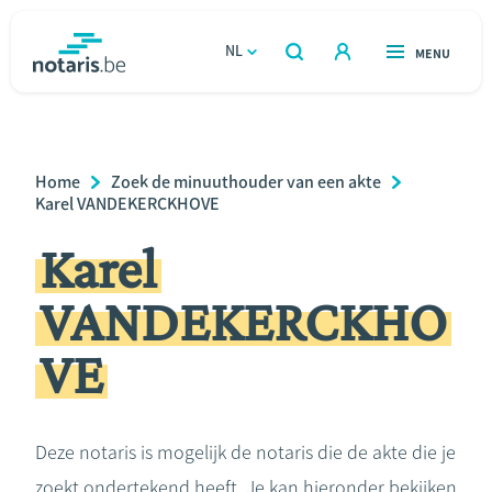
Overslaan
en
NL
OPEN
MENU
OPEN
ZOEKEN
naar
notaris.be
homepage
de
VIND EEN NOTARIS
Wonen
inhoud
Breadcrumb
Home
Zoek de minuuthouder van een akte
gaan
Relatie & samenleven
Karel VANDEKERCKHOVE
Karel
Erven & schenken
VANDEKERCKHO
Ondernemen
VE
Over de notaris
Rekenmodules
Deze notaris is mogelijk de notaris die de akte die je
zoekt ondertekend heeft. Je kan hieronder bekijken