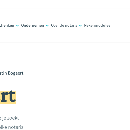
schenken
Ondernemen
Over de notaris
Rekenmodules
stin Bogaert
rt
e je zoekt
lke notaris