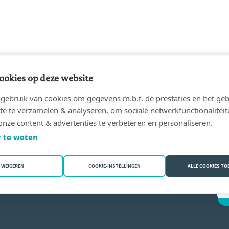
ookies op deze website
25 tot heden
ebruik van cookies om gegevens m.b.t. de prestaties en het geb
IRE
(4520 Wanze (Moha))
te te verzamelen & analyseren, om sociale netwerkfunctionaliteit
onze content & advertenties te verbeteren en personaliseren.
régoire
 te weten
WEIGEREN
COOKIE-INSTELLINGEN
ALLE COOKIES T