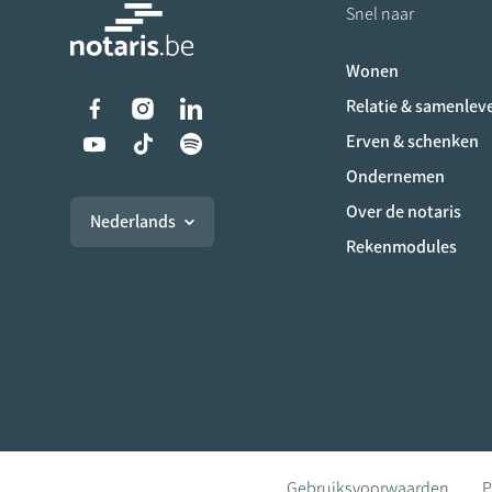
Snel naar
Wonen
Liens vers les réseaux s
Relatie & samenlev
Erven & schenken
Ondernemen
Over de notaris
Nederlands
Rekenmodules
Gebruiksvoorwaarden
P