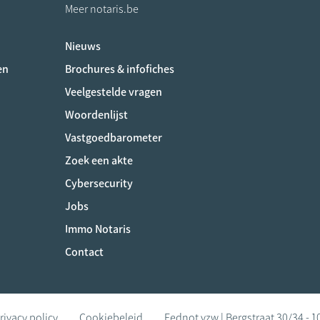
Meer notaris.be
Nieuws
ociaux
en
Brochures & infofiches
Veelgestelde vragen
Woordenlijst
Vastgoedbarometer
Zoek een akte
Cybersecurity
Jobs
Immo Notaris
Contact
rivacy policy
Cookiebeleid
Fednot vzw | Bergstraat 30/34 - 1