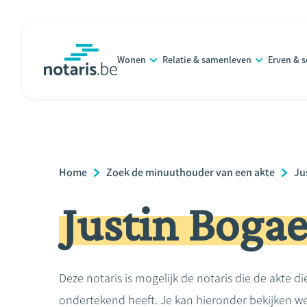
Overslaan
en
naar
Wonen
Relatie & samenleven
Erven & 
de
notaris.be
homepage
inhoud
gaan
Breadcrumb
Home
Zoek de minuuthouder van een akte
Ju
Justin Bogae
Deze notaris is mogelijk de notaris die de akte di
ondertekend heeft. Je kan hieronder bekijken we