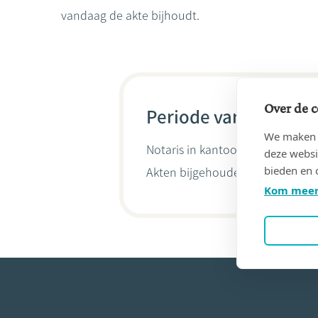
vandaag de akte bijhoudt.
Over de c
Periode van 17/12/20
We maken g
Notaris in kantoor
Etude GREGO
deze websi
bieden en 
Akten bijgehouden door
Denis G
Kom meer