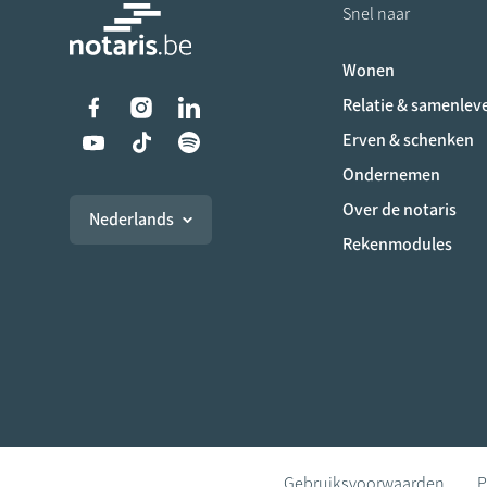
Snel naar
Wonen
Liens vers les réseaux s
Relatie & samenlev
Erven & schenken
Ondernemen
Over de notaris
Nederlands
Rekenmodules
Gebruiksvoorwaarden
P