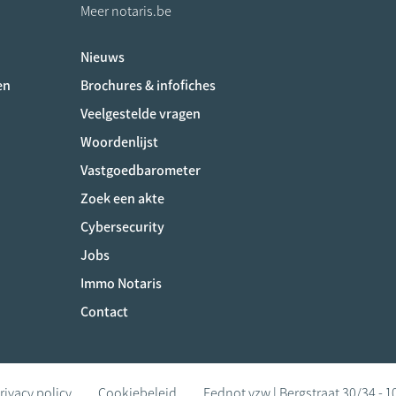
Meer notaris.be
Nieuws
ociaux
en
Brochures & infofiches
Veelgestelde vragen
Woordenlijst
Vastgoedbarometer
Zoek een akte
Cybersecurity
Jobs
Immo Notaris
Contact
rivacy policy
Cookiebeleid
Fednot vzw | Bergstraat 30/34 - 1