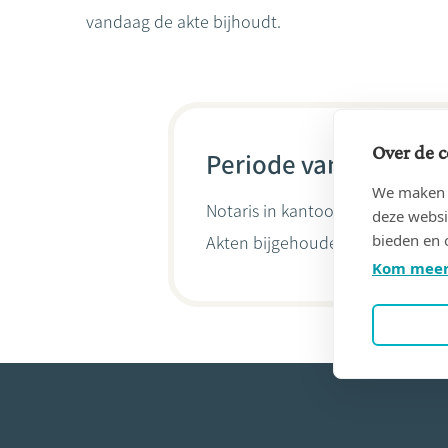
vandaag de akte bijhoudt.
Over de c
Periode van 29/07/19
We maken g
Notaris in kantoor
LAMBOTTE, Ju
deze websi
bieden en 
Akten bijgehouden door
Fabien
Kom meer