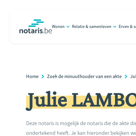
Overslaan
en
naar
Wonen
Relatie & samenleven
Erven & 
de
notaris.be
homepage
inhoud
gaan
Breadcrumb
Home
Zoek de minuuthouder van een akte
Ju
Julie LAMB
Deze notaris is mogelijk de notaris die de akte di
ondertekend heeft. Je kan hieronder bekijken we