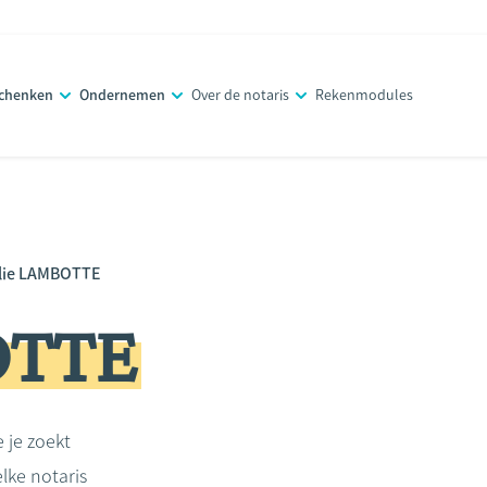
schenken
Ondernemen
Over de notaris
Rekenmodules
lie LAMBOTTE
OTTE
e je zoekt
lke notaris