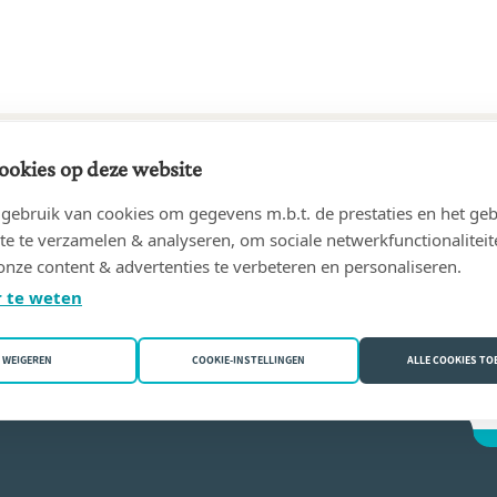
ookies op deze website
71 tot 29/10/2002
ebruik van cookies om gegevens m.b.t. de prestaties en het geb
lie
(4540 Amay)
te te verzamelen & analyseren, om sociale netwerkfunctionaliteit
onze content & advertenties te verbeteren en personaliseren.
ne Houmard
 te weten
WEIGEREN
COOKIE-INSTELLINGEN
ALLE COOKIES T