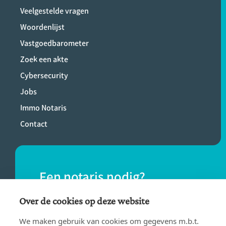
Veelgestelde vragen
Woordenlijst
Vastgoedbarometer
Zoek een akte
Cybersecurity
Jobs
Immo Notaris
Contact
Een notaris nodig?
Vind eenvoudig een notaris bij jou in de
Over de cookies op deze website
buurt.
We maken gebruik van cookies om gegevens m.b.t.