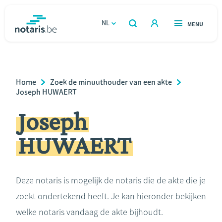
Overslaan
en
NL
OPEN
MENU
OPEN
ZOEKEN
naar
notaris.be
homepage
de
VIND EEN NOTARIS
Wonen
inhoud
Breadcrumb
Home
Zoek de minuuthouder van een akte
gaan
Relatie & samenleven
Joseph HUWAERT
Joseph
Erven & schenken
HUWAERT
Ondernemen
Over de notaris
Deze notaris is mogelijk de notaris die de akte die je
zoekt ondertekend heeft. Je kan hieronder bekijken
Rekenmodules
welke notaris vandaag de akte bijhoudt.