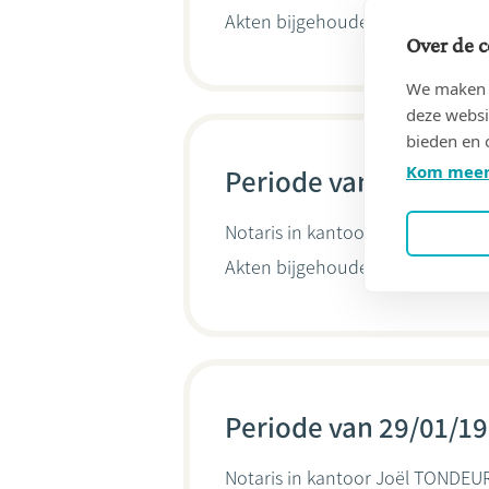
Akten bijgehouden door
Joël T
Over de c
We maken g
deze websi
bieden en 
Kom meer
Periode van 01/06/20
Notaris in kantoor
TML
(6600 Ba
Akten bijgehouden door
Joël T
Periode van 29/01/19
Notaris in kantoor
Joël TONDEUR