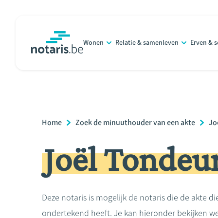
Overslaan
en
naar
Wonen
Relatie & samenleven
Erven & 
de
notaris.be
homepage
inhoud
gaan
Breadcrumb
Home
Zoek de minuuthouder van een akte
Jo
Joël Tondeu
Deze notaris is mogelijk de notaris die de akte di
ondertekend heeft. Je kan hieronder bekijken we