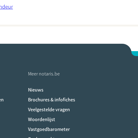
ondeur
Meer notaris.be
Nieuws
ociaux
en
Brochures & infofiches
Veelgestelde vragen
Woordenlijst
Vastgoedbarometer