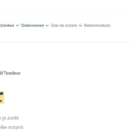
schenken
Ondernemen
Over de notaris
Rekenmodules
ël Tondeur
r
e je zoekt
lke notaris