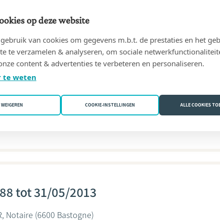
ondeur
ookies op deze website
ebruik van cookies om gegevens m.b.t. de prestaties en het geb
te te verzamelen & analyseren, om sociale netwerkfunctionaliteit
onze content & advertenties te verbeteren en personaliseren.
 te weten
13 tot 31/10/2019
stogne)
WEIGEREN
COOKIE-INSTELLINGEN
ALLE COOKIES T
ondeur
88 tot 31/05/2013
, Notaire
(6600 Bastogne)