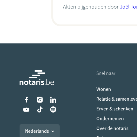
Akten bijgehouden door
Joël T
Snel naar
Wonen
Liens vers les réseaux s
Relatie & samenlev
Erven & schenken
Ondernemen
Over de notaris
Nederlands