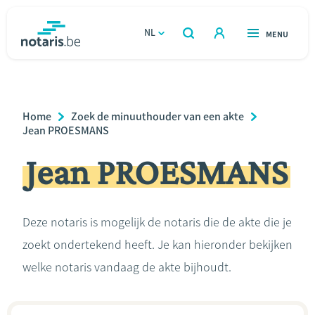
Overslaan
en
NL
OPEN
MENU
OPEN
ZOEKEN
naar
notaris.be
homepage
de
VIND EEN NOTARIS
Wonen
inhoud
Breadcrumb
Home
Zoek de minuuthouder van een akte
gaan
Relatie & samenleven
Jean PROESMANS
Jean PROESMANS
Erven & schenken
Ondernemen
Deze notaris is mogelijk de notaris die de akte die je
zoekt ondertekend heeft. Je kan hieronder bekijken
Over de notaris
welke notaris vandaag de akte bijhoudt.
Rekenmodules