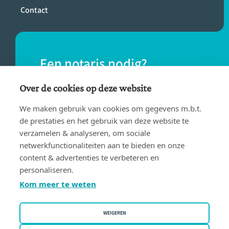
Contact
Een notaris nodig?
Vind eenvoudig een notaris bij jou in de
Over de cookies op deze website
buurt.
We maken gebruik van cookies om gegevens m.b.t.
de prestaties en het gebruik van deze website te
verzamelen & analyseren, om sociale
VIND EEN NOTARIS
netwerkfunctionaliteiten aan te bieden en onze
content & advertenties te verbeteren en
personaliseren.
Kom meer te weten
WEIGEREN
Gebruiksvoorwaarden