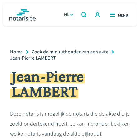
Overslaan
en
NL
OPEN
MENU
OPEN
ZOEKEN
naar
notaris.be
homepage
de
VIND EEN NOTARIS
Wonen
inhoud
Breadcrumb
Home
Zoek de minuuthouder van een akte
gaan
Relatie & samenleven
Jean-Pierre LAMBERT
Jean-Pierre
Erven & schenken
LAMBERT
Ondernemen
Over de notaris
Deze notaris is mogelijk de notaris die de akte die je
zoekt ondertekend heeft. Je kan hieronder bekijken
Rekenmodules
welke notaris vandaag de akte bijhoudt.