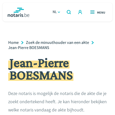
Overslaan
en
NL
OPEN
MENU
OPEN
ZOEKEN
naar
notaris.be
homepage
de
VIND EEN NOTARIS
Wonen
inhoud
Breadcrumb
Home
Zoek de minuuthouder van een akte
gaan
Relatie & samenleven
Jean-Pierre BOESMANS
Jean-Pierre
Erven & schenken
BOESMANS
Ondernemen
Over de notaris
Deze notaris is mogelijk de notaris die de akte die je
zoekt ondertekend heeft. Je kan hieronder bekijken
Rekenmodules
welke notaris vandaag de akte bijhoudt.