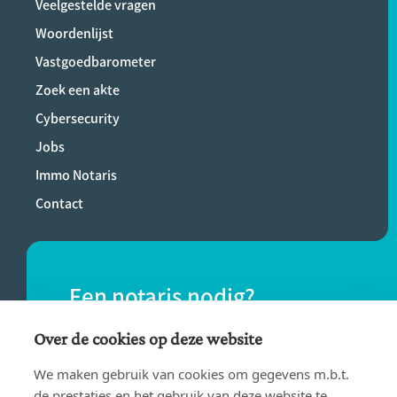
Veelgestelde vragen
Woordenlijst
Vastgoedbarometer
Zoek een akte
Cybersecurity
Jobs
Immo Notaris
Contact
Een notaris nodig?
Vind eenvoudig een notaris bij jou in de
Over de cookies op deze website
buurt.
We maken gebruik van cookies om gegevens m.b.t.
de prestaties en het gebruik van deze website te