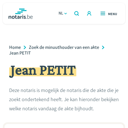
Overslaan
en
NL
OPEN
MENU
OPEN
ZOEKEN
naar
notaris.be
homepage
de
VIND EEN NOTARIS
Wonen
inhoud
Breadcrumb
Home
Zoek de minuuthouder van een akte
gaan
Relatie & samenleven
Jean PETIT
Jean PETIT
Erven & schenken
Ondernemen
Deze notaris is mogelijk de notaris die de akte die je
zoekt ondertekend heeft. Je kan hieronder bekijken
Over de notaris
welke notaris vandaag de akte bijhoudt.
Rekenmodules