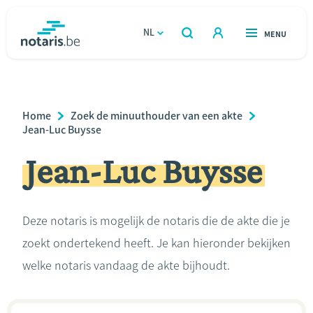
Overslaan
en
NL
OPEN
MENU
OPEN
ZOEKEN
naar
notaris.be
homepage
de
VIND EEN NOTARIS
Wonen
inhoud
Breadcrumb
Home
Zoek de minuuthouder van een akte
gaan
Relatie & samenleven
Jean-Luc Buysse
Jean-Luc Buysse
Erven & schenken
Ondernemen
Deze notaris is mogelijk de notaris die de akte die je
zoekt ondertekend heeft. Je kan hieronder bekijken
Over de notaris
welke notaris vandaag de akte bijhoudt.
Rekenmodules