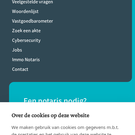
Veelgestelde vragen
Woordenlijst
Vastgoedbarometer
Zoek een akte
Cybersecurity
Jobs
Immo Notaris
Contact
Een notaris nodig?
Vind eenvoudig een notaris bij jou in de
Over de cookies op deze website
buurt.
We maken gebruik van cookies om gegevens m.b.t.
de prestaties en het gebruik van deze website te