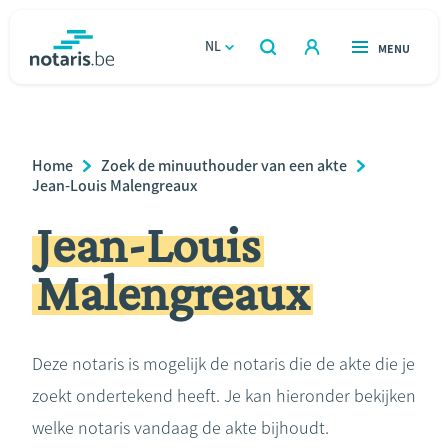
Overslaan
en
NL
OPEN
MENU
OPEN
ZOEKEN
naar
notaris.be
homepage
de
VIND EEN NOTARIS
Wonen
inhoud
Breadcrumb
Home
Zoek de minuuthouder van een akte
gaan
Relatie & samenleven
Jean-Louis Malengreaux
Jean-Louis
Erven & schenken
Malengreaux
Ondernemen
Over de notaris
Deze notaris is mogelijk de notaris die de akte die je
zoekt ondertekend heeft. Je kan hieronder bekijken
Rekenmodules
welke notaris vandaag de akte bijhoudt.