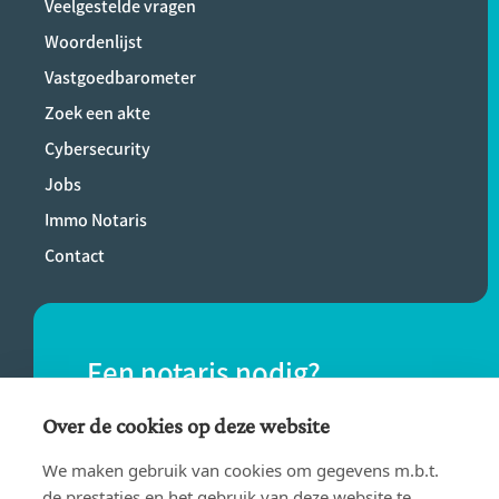
Veelgestelde vragen
Woordenlijst
Vastgoedbarometer
Zoek een akte
Cybersecurity
Jobs
Immo Notaris
Contact
Een notaris nodig?
Vind eenvoudig een notaris bij jou in de
Over de cookies op deze website
buurt.
We maken gebruik van cookies om gegevens m.b.t.
de prestaties en het gebruik van deze website te