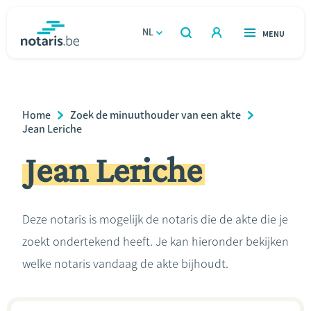
Overslaan
en
NL
OPEN
MENU
OPEN
ZOEKEN
naar
notaris.be
homepage
de
VIND EEN NOTARIS
Wonen
inhoud
Breadcrumb
Home
Zoek de minuuthouder van een akte
gaan
Relatie & samenleven
Jean Leriche
Jean Leriche
Erven & schenken
Ondernemen
Deze notaris is mogelijk de notaris die de akte die je
zoekt ondertekend heeft. Je kan hieronder bekijken
Over de notaris
welke notaris vandaag de akte bijhoudt.
Rekenmodules